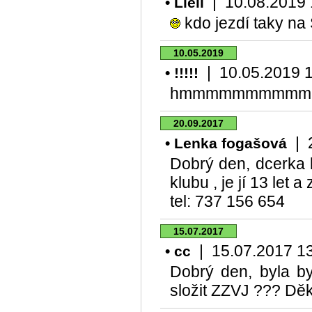
| 10.08.2019 17
• Lieli
kdo jezdí taky n
10.05.2019
| 10.05.2019 19
• !!!!!
hmmmmmmmmmm
20.09.2017
| 2
• Lenka fogašová
Dobrý den, dcerka 
klubu , je jí 13 let 
tel: 737 156 654
15.07.2017
| 15.07.2017 13:
• cc
Dobrý den, byla b
složit ZZVJ ??? Děk