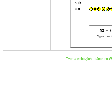
nick
text
52
6
+
9
Vyplňte kon
Tvorba webových stránek na
W