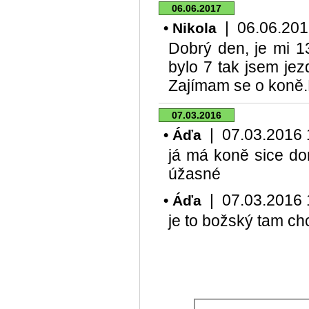
06.06.2017
| 06.06.2017
• Nikola
Dobrý den, je mi 1
bylo 7 tak jsem jez
Zajímam se o koně.
07.03.2016
| 07.03.2016 18
• Áďa
já má koně sice dom
úžasné
| 07.03.2016 18
• Áďa
je to božský tam chc