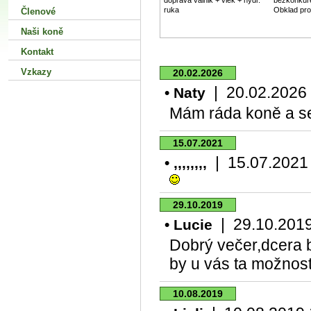
doprava valnik + vlek + hydr.
bezkonkur
ruka
Obklad pro i
Členové
Naši koně
Kontakt
Vzkazy
20.02.2026
| 20.02.2026 1
• Naty
Mám ráda koně a se
15.07.2021
| 15.07.2021 1
• ,,,,,,,,
29.10.2019
| 29.10.2019 
• Lucie
Dobrý večer,dcera by 
by u vás ta možnos
10.08.2019