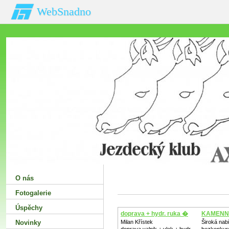
WebSnadno
O nás
Fotogalerie
Úspěchy
doprava + hydr. ruka �
KAMENN
Novinky
Milan Křístek
Široká nab